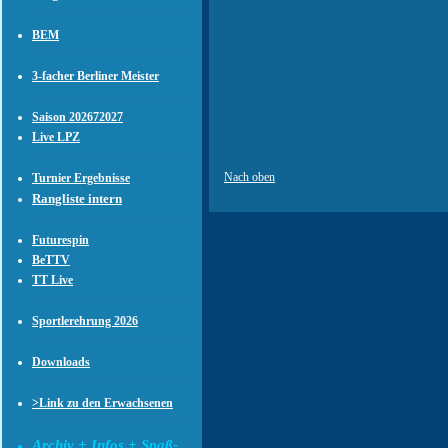
BEM
3-facher Berliner Meister
Saison 202672027
Live LPZ
Nach oben
Turnier Ergebnisse
Rangliste intern
Futurespin
BeTTV
TT Live
Sportlerehrung 2026
Downloads
>Link zu den Erwachsenen
Archiv + Infos + Spaß-