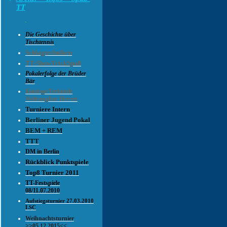
TT
.
Die Geschichte über
Tischtennis
Schlagtechniken
TT-ShowTrickSpaß
Pokalerfolge der Brüder
Bär
Kataloge/Verbände
Weltrangliste Herren
Turniere Intern
Berliner Jugend Pokal
BEM + REM
TTT
DM in Berlin
Rückblick Punktspiele
Top8 Turnier 2011
TT-Festspiele
08/11.07.2010
Aufstiegsturnier 27.03.2010
LSC
Weihnachtsturnier
>>05.12.2015<<